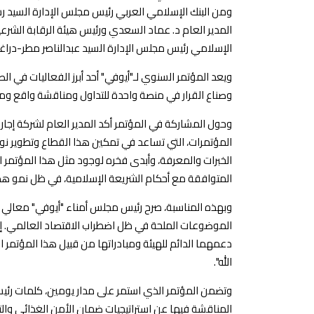
ومن البنك الإسلامي العربي رئيس مجلس الإدارة السيد رش
المدير العام د. عماد السعدي ورئيس هيئة الرقابة الشرعية
الإسلامي رئيس مجلس الإدارة السيد عبدالناصر مطر-دراغم
ويعد المؤتمر السنوي لـ"أيوفي" أحد أبرز الفعاليات في ا
وصناع القرار في منصة واحدة للتداول ومناقشة واقع و
وحول المشاركة في المؤتمر أكد المدير العام لشركة إ
المؤتمرات، التي تساعد في تمكين هذا القطاع وتطوير نوع
الخبرات والمعرفة، وأبدى فخره لوجود مثل هذا المؤتمر 
المتوافقة مع أحكام الشريعة الإسلامية، في ظل نمو هذ
وبهذه المناسبة، صرح رئيس مجلس أمناء "أيوفي" معالي الش
الموضوعات الملحة في ظل اضطراب الاقتصاد العالمي. إن
دعمهما الدائم للهيئة ومبادراتها من قبيل هذا المؤتمر 
الله".
وتضمن المؤتمر الذي استمر على مدار يومين، كلمات رئيس
المناقشة فيها عن استراتيجيات ضمان الأمن الغذائي والتنم