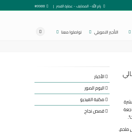
رام الله - المصايف - عمارة القصر
|
#9988
التأجير التمويلي
تواصلوا معنا
الي
الأخبار
البوم الصور
مكتبة الفيديو
عشرة
اجعة
قصص نجاح
".
 ملحم،