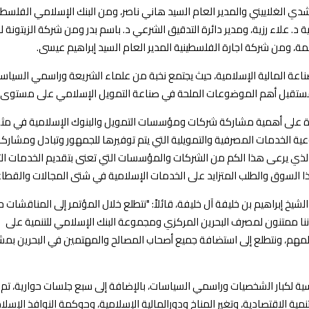
دي الغلاييني والمدير العام السيد هاني ناصر، ومن البنك الإسلامي الفلسط
 د. علاء رزية، ومدير دائرة التدقيق الشرعي د. باسم بدر ومن شركة الزيتونة ل
ة، ومن شركة اجارة الفلسطينية المدير العام السيد إبراهيم عيسى.
لصناعة المالية الإسلامية، حيث يجتمع نخبة من علماء الشريعة وراسمي السياس
مستقبل أهم الموضوعات الملحة في صناعة التمويل الإسلامي على مستوى ا
جارة على أهمية مشاركة شركات ومؤسسات التمويل والبنوك الإسلامية في م
ية الخدمات المصرفية والتمويلية التي يتم توفيرها للجمهور وتبادل ومشارك
الذي يرعى هذا الكم من الشركات والمؤسسات التي تعنى بتقديم الخدمات الت
ا السوق والطلب المتزايد على الخدمات الإسلامية في شتى المجالات والقطا
يخ إبراهيم بن خليفة آل خليفة، قائلاً: "نتطلع خلال المؤتمر إلى المناقشات 
نا ممتنون لمصرف البحرين المركزي ومجموعة البنك الإسلامي للتنمية على
المهم، ونتطلع إلى استضافة جميع أصحاب المصالح والمهتمين في البحرين بمش
ية لكبار الشخصيات وراسمي السياسات، بالإضافة إلى سبع جلسات حوارية، تم
ية الاقتصادية، وتغير المناخ ودورالمالية الإسلامية، وحوكمة النوافذ الإسلا